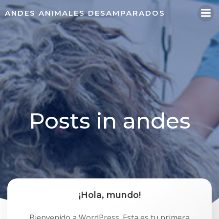
Skip
ANDES ANIMALES DESAMPARADOS
to
content
Posts in
andes
¡Hola, mundo!
Bienvenido a WordPress. Esta es tu primera